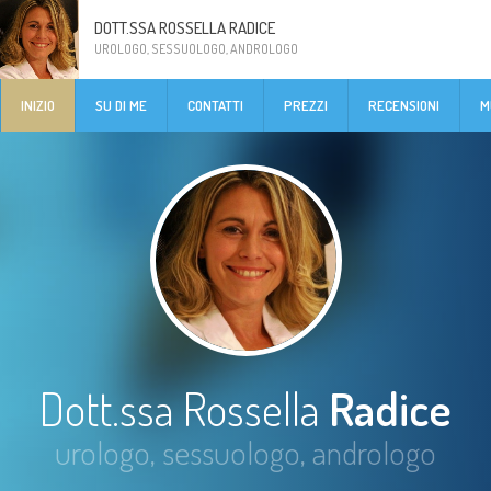
DOTT.SSA ROSSELLA RADICE
UROLOGO, SESSUOLOGO, ANDROLOGO
INIZIO
SU DI ME
CONTATTI
PREZZI
RECENSIONI
M
Dott.ssa Rossella
Radice
urologo, sessuologo, andrologo