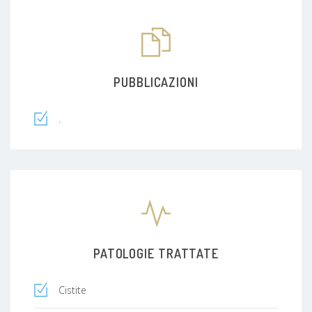
presieduto numerosi congressi urologici in Italia.
Attaulmente, oltre alla mia attivita' di urologo,
andrologo e sessuologo clinico, svolgo anche il
ruolo di Responsabile di branca chirurgica per
conto dell'ASST lariana, e quello di vice
PUBBLICAZIONI
cooordinatore di AFT, dopo aver conseguito il
master in Alta Dirigenza Ospedaliera nel 2018.
.
PATOLOGIE TRATTATE
Cistite