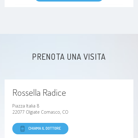
Ipertrofia prostatica
Eiaculazione precoce
calo della libido
PRENOTA UNA VISITA
vaginismo e dispareunia
calcolosi delle vie urinarie
Rossella Radice
Piazza Italia 8
22077 Olgiate Comasco, CO
CHIAMA IL DOTTORE