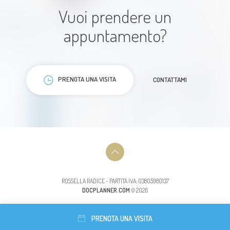
Vuoi prendere un
Paziente
appuntamento?
PRENOTA UNA VISITA
CONTATTAMI
Ho effettuato visita di controllo
con la dottoressa Radice e mi sono
trovato benissimo grazie mille
Paziente
ROSSELLA RADICE - PARTITA IVA: 03805980137
DOCPLANNER.COM
© 2026
PRENOTA UNA VISITA