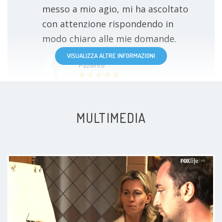
messo a mio agio, mi ha ascoltato
con attenzione rispondendo in
modo chiaro alle mie domande.
VISUALIZZA ALTRE INFORMAZIONI
Paziente
MULTIMEDIA
Bravissima dottoressa, disponibile
e molto professionale. Mi ha
ascoltato e capito il problema,
spiegandomi le cause e come
dovevo migliorare tramite le cure.