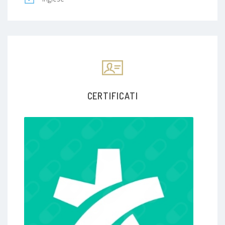
un anno al Sacco inserita nell'equipe di Gaboardi.
Nel 2006 feci ritorno a Como in seguito alla
nascita della mia seconda bambina e dopo un
periodo in cui venni assunta come ospedaliero
all'interno della divisieone di Urologia
dell'sopedale S. Anna, venni successivamente
assunta come Medico Specialista Amulatoriale
sul territorio di Como e provincia. Nel corso degli
anni pero', oltre a svolgere il mio lavoro sul
CERTIFICATI
territorio, non smisi di studiare. L'attenzione al
paziente con probematiche sessuali e la difficile
gestione di una sfera così intima e delicata come
quella della sessualità, mi spinsero a iscrivermi
alla scuola di formazione in Sessuologia Clinica.
Nel 2012 conseguii il diploma di Sessuologo
clinico e formatore didattico di corsi inerenti alla
sessualità nelle scuole. Mi appassionai tanto alla
diagnosi e alla terapia delle principali disfunzioni
dell'unievrso maschile e femminile, che
incominciai a svolgere corsi di formazione per