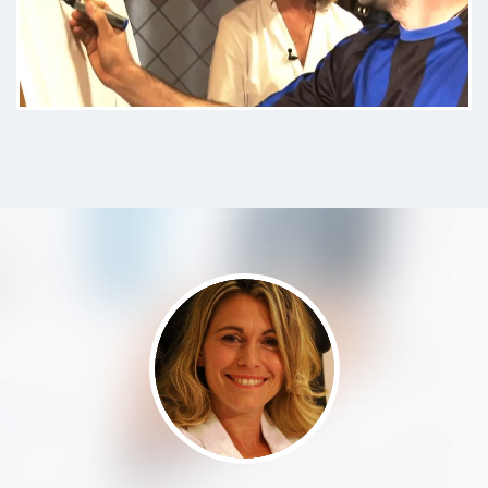
Mi sono sentita tranquilla.
Paziente
La Dottoressa Radice, è stata
estremamente precisa e
professionale,sia nel mettere il
paziente a proprio agio,che nelle
spiegazioni date durate il colloquio
precedente la visita ( molto
importante secondo me),sua
soprattutto nella visita effettuata.